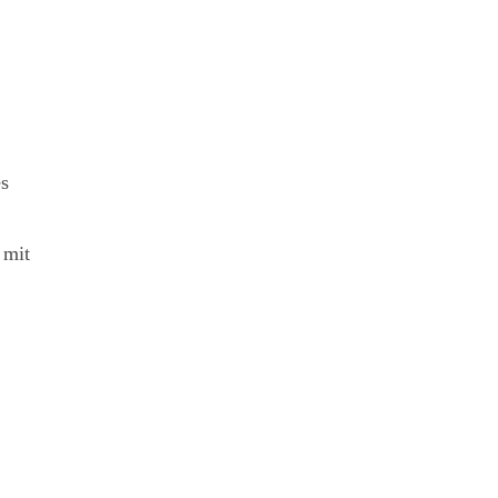
es
 mit