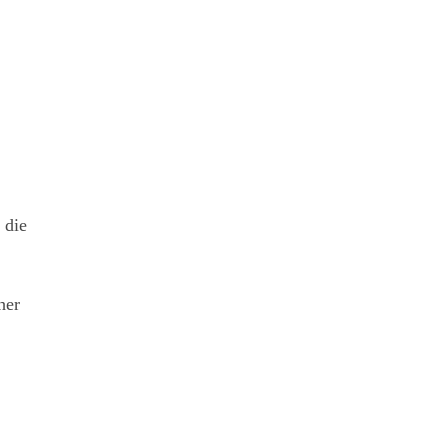
 die
her