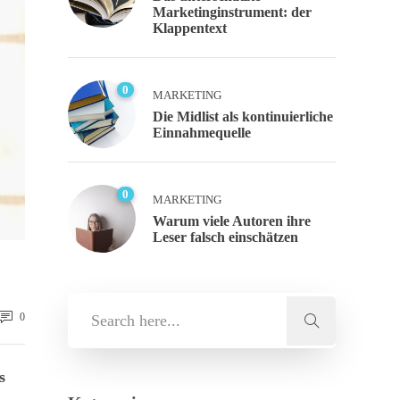
Marketinginstrument: der
Klappentext
0
MARKETING
Die Midlist als kontinuierliche
Einnahmequelle
0
MARKETING
Warum viele Autoren ihre
Leser falsch einschätzen
0
s