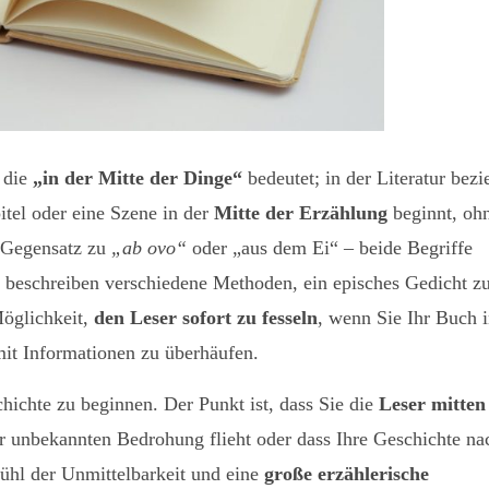
 die
„in der Mitte der Dinge“
bedeutet; in der Literatur bezi
pitel oder eine Szene in der
Mitte der Erzählung
beginnt, oh
m Gegensatz zu
„ab ovo“
oder „aus dem Ei“ – beide Begriffe
 beschreiben verschiedene Methoden, ein episches Gedicht z
Möglichkeit,
den Leser sofort zu fesseln
, wenn Sie Ihr Buch 
 mit Informationen zu überhäufen.
chichte zu beginnen. Der Punkt ist, dass Sie die
Leser mitten
ner unbekannten Bedrohung flieht oder dass Ihre Geschichte na
fühl der Unmittelbarkeit und eine
große erzählerische